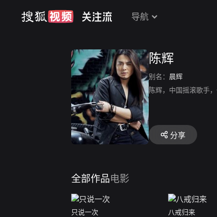
导航
陈辉
别名：
晨辉
陈辉，中国摇滚歌手，
分享
全部作品
电影
只说一次
八戒归来