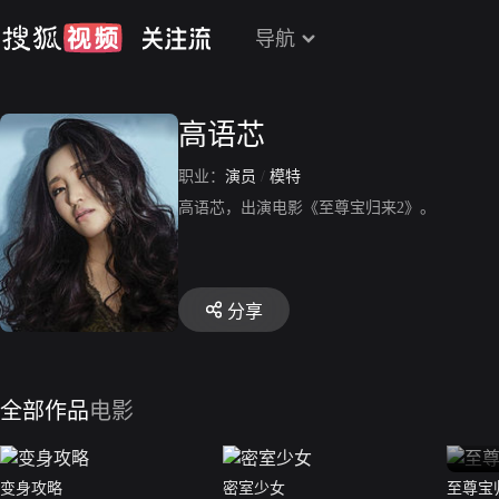
导航
高语芯
职业：
演员
/
模特
高语芯，出演电影《至尊宝归来2》。
分享
全部作品
电影
变身攻略
密室少女
至尊宝