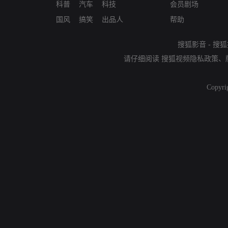
科普
汽车
科技
会员剧场
国风
搞笑
出品人
帮助
搜狐影音
-
搜狐
请仔细阅读
搜狐视频隐私政策
、
Copyri