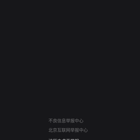
网络暴力有害信息举报
12318 文化市场举报
不良信息举报中心
算法推荐专项举报
北京互联网举报中心
亚运会举报专区