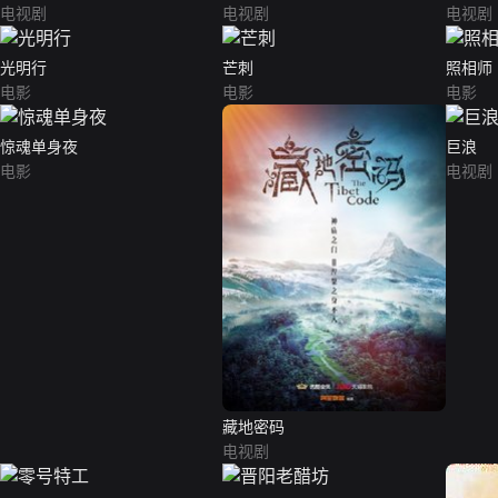
电视剧
电视剧
电视剧
光明行
芒刺
照相师
电影
电影
电影
惊魂单身夜
巨浪
电影
电视剧
藏地密码
电视剧