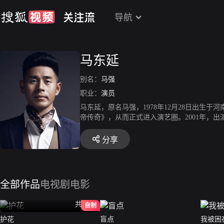
导航
马东延
别名：
马强
职业：
演员
马东延，原名马强，1978年12月28日出生
帝传奇》，从而正式进入演艺圈。2001年，
注。
分享
全部作品
电视剧
电影
共24全
自制
护花
盲点
我被困