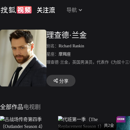
导航
理查德·兰金
别名：
Richard Rankin
星座：
摩羯座
理查德·兰金，英国男演员，代表作《为奴十三
分享
全部作品
电视剧
共2全