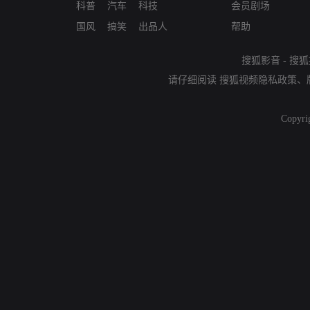
科普
汽车
科技
会员剧场
国风
搞笑
出品人
帮助
搜狐影音
-
搜狐
请仔细阅读
搜狐视频隐私政策
、
Copyri