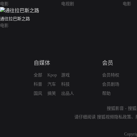
电影
电视剧
电影
通往拉巴斯之路
电影
自媒体
会员
全部
Kpop
游戏
会员特权
科普
汽车
科技
会员剧场
国风
搞笑
出品人
帮助
搜狐影音
-
搜狐
请仔细阅读
搜狐视频隐私政策
、
Copyri