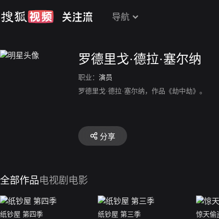
导航
罗德里戈·德拉·塞尔纳
职业：
演员
罗德里戈·德拉·塞尔纳，作品《劫中劫》。
分享
全部作品
电视剧
电影
纸钞屋 第四季
纸钞屋 第三季
惊天偷