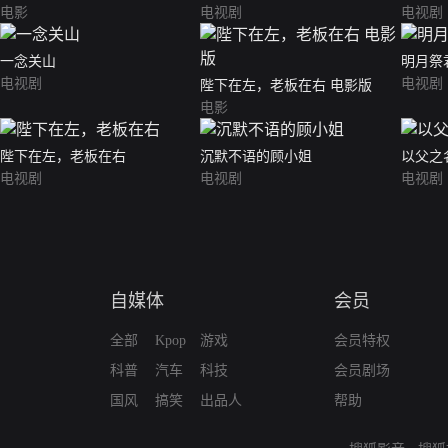
电影
电视剧
电视剧
一念关山
明月祭
电视剧
电视剧
陛下在左，老板在右 电影版
电影
陛下在左，老板在右
沉默不语的顾小姐
以父之
电视剧
电视剧
电视剧
自媒体
会员
全部
Kpop
游戏
会员特权
科普
汽车
科技
会员剧场
国风
搞笑
出品人
帮助