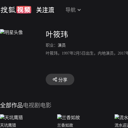
导航
叶筱玮
职业：
演员
叶筱玮，1997年2月5日出生，内地演员，201
分享
全部作品
电视剧
电影
天坑鹰猎
兰香如故
流水迢