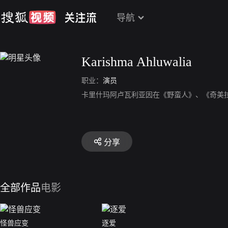
导航
Karishma Ahluwalia
职业：
演员
卡里什玛阿卢瓦利亚因在《野蛮人》、《奇美
分享
全部作品
电影
怪兽应变
逐爱