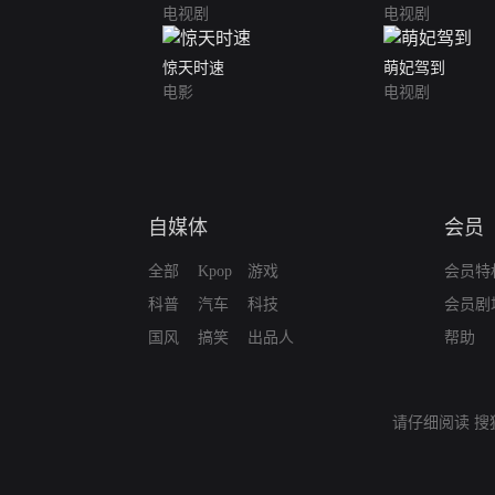
电视剧
电视剧
惊天时速
萌妃驾到
电影
电视剧
自媒体
会员
全部
Kpop
游戏
会员特
科普
汽车
科技
会员剧
国风
搞笑
出品人
帮助
请仔细阅读
搜