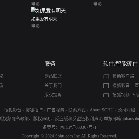
电影
电影
如果爱有明天
电影
服务
软件/智能硬件
权
网站联盟
移动客户端
场
关于我们
搜狐影音
直
版权投诉
搜狐视频TV
搜狐影音
-
搜狐招聘
-
广告服务
-
联系方式
-
About SOHU
-
公司介绍
狐视频隐私政策
、
版权声明
、
反盗版和反盗链权利声明
举报邮箱
jubaoso
备案号：
京ICP证030367号-1
Copyright © 2024 Sohu.com Inc.All Rights Reserved.