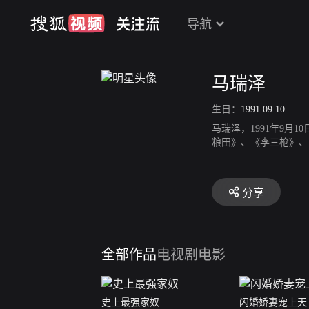
导航
马瑞泽
生日：
1991.09.10
马瑞泽，1991年9
粮田》、《李三枪》、
分享
全部作品
电视剧
电影
史上最强家奴
闪婚娇妻宠上天