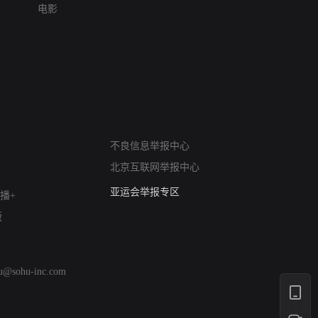
电影
网络暴力有害信息举报
不良信息举报中心
12318 文化市场举报
北京互联网举报中心
算法推荐专项举报
亚运会举报专区
播+
涉历史虚无举报
版
网络谣言信息专项
涉政举报入口
涉未成年人举报
hu@sohu-inc.com
清朗自媒体乱象举报
涉民族宗教有害信息举报