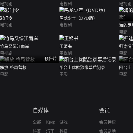
电视剧
电视剧
电视剧
彩门令
鸣龙少年（DVD版）
电视剧
电视剧
海的尽
电影
竹马又绿江南岸
玉姬书
归途情
电视剧
电视剧
电影
预告片
解放·终局营救
阳台上优酷独家幕后记录
阳台上
电影
电影
电影
自媒体
会员
全部
Kpop
游戏
会员特权
科普
汽车
科技
会员剧场