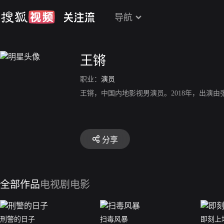
导航
王锵
职业：
演员
王锵，中国内地影视男演员。2018年，出演
分享
全部作品
电视剧
电影
刑警的日子
扫毒风暴
即刻上