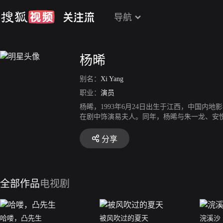
导航
杨晞
别名：
Xi Yang
职业：
演员
杨晞，1993年6月24日出生于江西，中国内
在剧中饰演易夫人。同年，杨晞与朱一龙、安
中的剑旗》。2020年5月，出演的都市甜宠剧
兽》在腾讯视频播出。2022年11月18日，
分享
全部作品
电视剧
哈喽，凸先生
被风吹过的夏天
浣溪沙