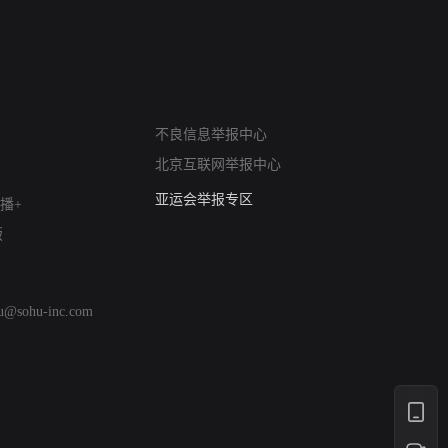
网络暴力有害信息举报
不良信息举报中心
12318 文化市场举报
北京互联网举报中心
算法推荐专项举报
亚运会举报专区
播+
涉历史虚无举报
版
网络谣言信息专项
涉政举报入口
涉未成年人举报
hu@sohu-inc.com
清朗自媒体乱象举报
涉民族宗教有害信息举报
清朗·生活服务类内容举报
清朗春节网络环境整治
涉企举报专区