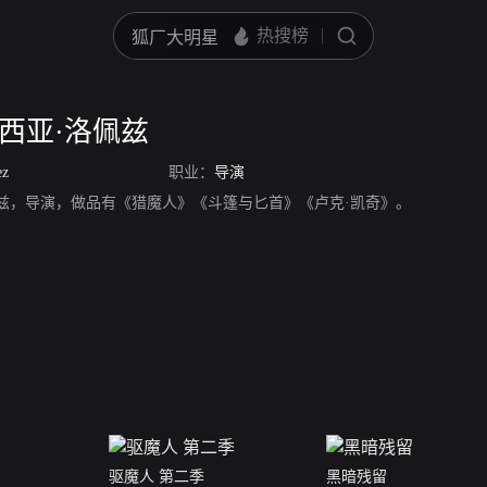
西亚·洛佩兹
ez
职业：
导演
佩兹，导演，做品有《猎魔人》《斗篷与匕首》《卢克·凯奇》。
驱魔人 第二季
黑暗残留