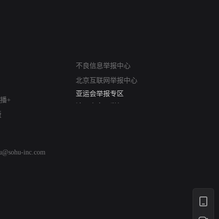
网络暴力有害信息举报
12318 文化市场举报
不良信息举报中心
算法推荐专项举报
北京互联网举报中心
亚运会举报专区
涉历史虚无举报
播+
网络谣言信息专项
版
涉政举报入口
涉未成年人举报
清朗自媒体乱象举报
hu@sohu-inc.com
涉民族宗教有害信息举报
清朗·生活服务类内容举报
清朗春节网络环境整治
涉企举报专区
AI生成内容