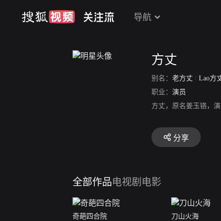
导航
方丈
别名：
老方丈
/
Lao方
职业：
演员
方丈，原名姜玉铬，演
分享
全部作品
电视剧
电影
奇葩四合院
刀山火海