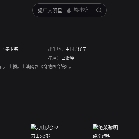
丈
/
姜玉铬
出生地：
中国
/
辽宁
星座：
巨蟹座
员、主播。主演网剧《奇葩四合院》。
刀山火海2
绝杀黎明