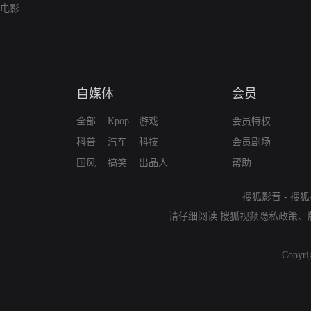
电影
自媒体
会员
全部
Kpop
游戏
会员特权
科普
汽车
科技
会员剧场
国风
搞笑
出品人
帮助
搜狐影音
-
搜狐
请仔细阅读
搜狐视频隐私政策
、
Copyri