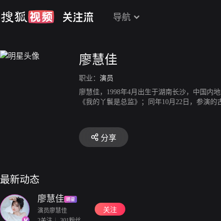
导航
廖慧佳
职业：
演员
廖慧佳，1998年4月出生于湖南长沙，中国内
《我的丫鬟是总监》；同年10月22日，参演
分享
最新动态
廖慧佳
关注
演员廖慧佳
2关注
301粉丝