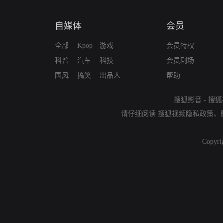
自媒体
会员
全部
Kpop
游戏
会员特权
科普
汽车
科技
会员剧场
国风
搞笑
出品人
帮助
搜狐影音
-
搜狐
请仔细阅读
搜狐视频隐私政策
、
Copyri