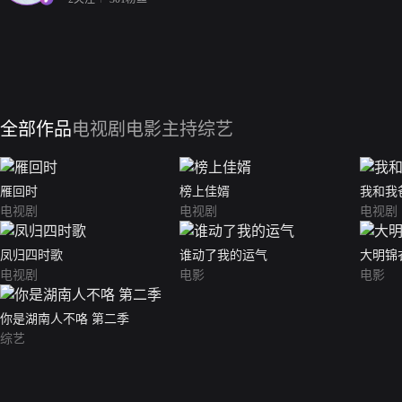
全部作品
电视剧
电影
主持综艺
雁回时
榜上佳婿
我和我
电视剧
电视剧
电视剧
凤归四时歌
谁动了我的运气
大明锦
电视剧
电影
电影
你是湖南人不咯 第二季
综艺