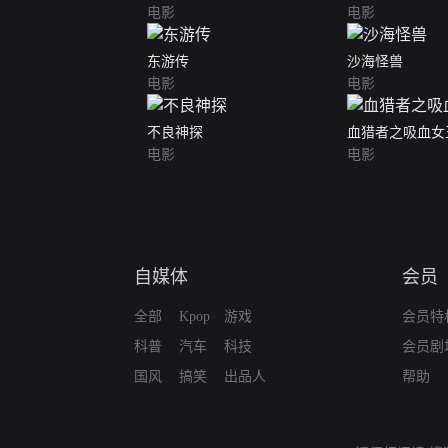
电影
电影
东游传
沙海怪兽
电影
电影
不良神探
血猎者之吸血女
电影
电影
自媒体
会员
全部
Kpop
游戏
会员特
科普
汽车
科技
会员剧
国风
搞笑
出品人
帮助