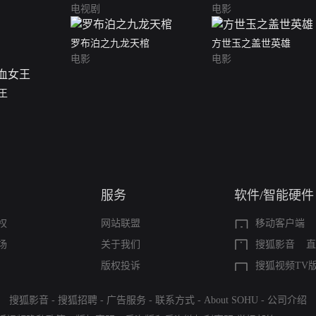
电视剧
电影
罗布泊之九龙天棺
方世玉之盖世英雄
电影
电影
王
服务
软件/智能硬件
权
网站联盟
移动客户端
场
关于我们
搜狐影音
直
版权投诉
搜狐视频TV
搜狐影音
-
搜狐招聘
-
广告服务
-
联系方式
-
About SOHU
-
公司介绍