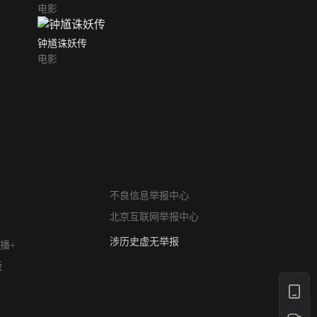
电影
钟馗诛妖传
电影
网络暴力有害信息举报
12318 文化市场举报
不良信息举报中心
算法推荐专项举报
北京互联网举报中心
亚运会举报专区
涉历史虚无举报
播+
网络谣言信息专项
版
涉政举报入口
涉未成年人举报
清朗自媒体乱象举报