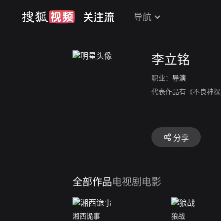
导航
李立铭
职业：
导演
代表作品有《不良神探
分享
全部作品
电视剧
电影
湘西诡事
狼战