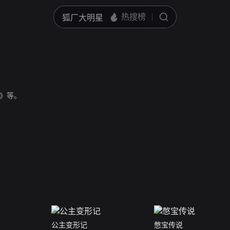
》等。
公主变形记
憋宝传说