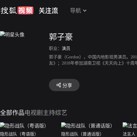
导航
郭子豪
职业：
演员
郭子豪（Gordon），中国内地影视男演员。
友》；2018年参加湖南卫视《天天向上》十周
分享
全部作品
电视剧
主持综艺
隐形战队（粤语版）
隐形战队（普通话版）
法言人