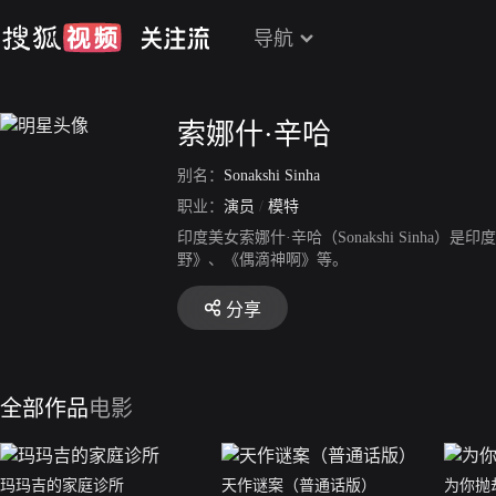
导航
索娜什·辛哈
别名：
Sonakshi Sinha
职业：
演员
/
模特
印度美女索娜什·辛哈（Sonakshi Sinh
野》、《偶滴神啊》等。
分享
全部作品
电影
玛玛吉的家庭诊所
天作谜案（普通话版）
为你抛