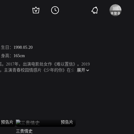
生日：
1998.05.20
身高：
165cm
。2017年，出演电影处女作《难以置信》。2019
展开
日，主演青春校园情感片《少年的你》在全国公
演古装武侠电视剧《山河令》播出；5月4日，主演
演的历史剧情电影《1921》上映；8月14日，
预告片
预告片
三贵情史