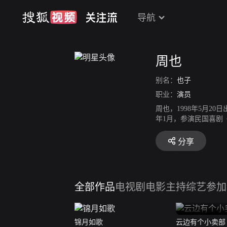
导航
周也
别名：
也子
职业：
演员
周也，1998年5月2
年1月，参演民国喜剧
映。2021年1月，
的革命历史剧《啊摇篮》
分享
主演古装言情剧《护心
全部作品
电视剧
电影
主持综艺
参加
锦月如歌
云边有个小卖部