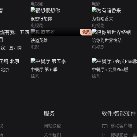
电视剧
电影
很想很想你
为有暗香来
电视剧
电视剧
正片
会员
铁道英雄
陪你到世界终结
电影
电视剧
有我：五四青年
-北京
中餐厅 第五季
中餐厅5 会员Plus版
综艺
综艺
服务
软件/智能硬件
权
网站联盟
移动客户端
场
关于我们
搜狐影音
直