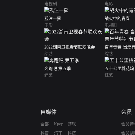
电视剧
电影
孤注一掷
战火中的青春
电影
电视剧
2022湖南卫视春节联欢晚会
百年青春·当燃
综艺
节特别节目
综艺
奔跑吧 第五季
五十公里桃花坞
综艺
综艺
自媒体
会员
全部
Kpop
游戏
会员特
科普
汽车
科技
会员剧