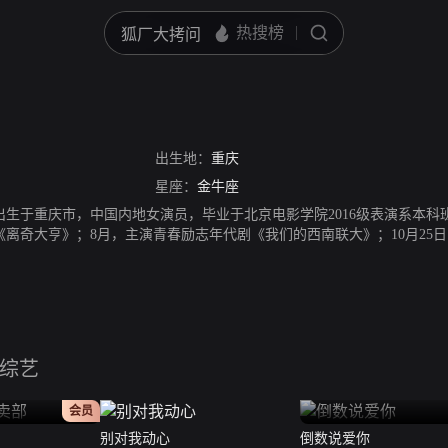
出生地：
重庆
星座：
金牛座
0日出生于重庆市，中国内地女演员，毕业于北京电影学院2016级表演系本科班
《离奇大亨》；8月，主演青春励志年代剧《我们的西南联大》；10月25
不仅出演电影《三贵情史》，还主演了抗战电影《铁道英雄》；2月22日，主
播出；6月21日，主演的青春校园剧《陪你到世界终结》播出；7月1日，出
》。
综艺
正片
会员
别对我动心
倒数说爱你