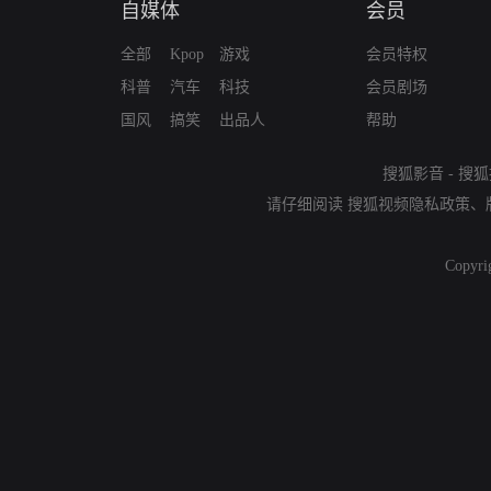
自媒体
会员
全部
Kpop
游戏
会员特权
科普
汽车
科技
会员剧场
国风
搞笑
出品人
帮助
搜狐影音
-
搜狐
请仔细阅读
搜狐视频隐私政策
、
Copyri