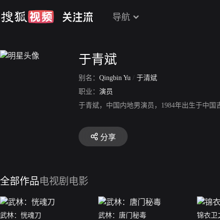
导航
于青斌
别名：
Qingbin Yu
/
于清斌
职业：
演员
于青斌，中国内地男演员，1984年出生于中
分享
全部作品
电视剧
电影
武林：恍魂刀
武林：唐门秘毒
锦衣卫