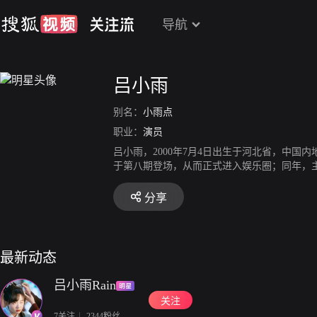
导航
吕小雨
别名：
小雨点
职业：
演员
吕小雨，2000年7月4日出生于河北省，中国
于第八期登场，从而正式进入娱乐圈；同年，主
的青春校园网络剧《三年二班》在天津正式开机。
019年1月12日，获得第3届金骨朵网络影视
分享
20年2月，主演的青春校园剧《时光与你都很甜
会漏电》上线。9月，出演青春校园治愈系网剧《
电视剧《大三女生》首播上线。7月10日，参
最新动态
吕小雨Rain
关注
7关注
2344粉丝