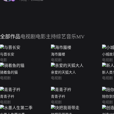
全部作品
电视剧
电影
主持综艺
音乐MV
与晋长安
海市蜃楼
小城故
电影
电视剧
电视剧
骑着鱼的猫
亲爱的天狐大人
新人类
电视剧
电视剧
电视剧
青青子衿
青青子衿
陪你到
电视剧
电视剧
电视剧