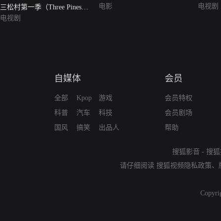
电影
电视剧
三松村第一季（Three Pines
Season 1）
电视剧
自媒体
会员
全部
Kpop
游戏
会员特权
科普
汽车
科技
会员剧场
国风
搞笑
出品人
帮助
搜狐影音
-
搜狐
请仔细阅读
搜狐视频隐私政策
、
Copyri