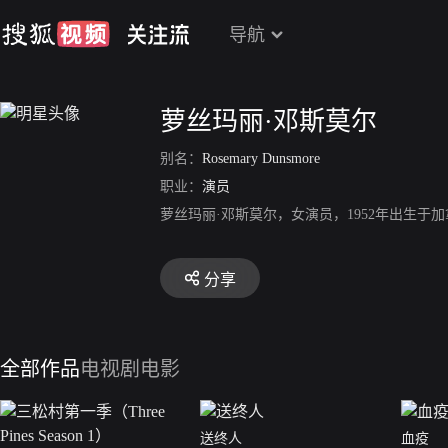
导航
萝丝玛丽·邓斯莫尔
别名：
Rosemary Dunsmore
职业：
演员
萝丝玛丽·邓斯莫尔，女演员，1952年出生于
分享
全部作品
电视剧
电影
送终人
血疫