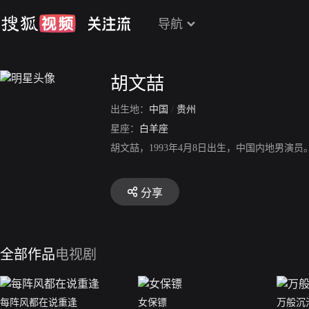
导航
胡文喆
出生地：
中国
/
贵州
星座：
白羊座
胡文喆，1993年4月8日出生，中国内地男演
分享
全部作品
电视剧
每阵风都在说重逢
女保镖
万般沉