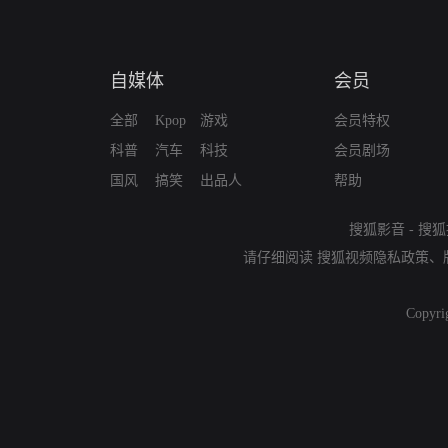
自媒体
会员
全部
Kpop
游戏
会员特权
科普
汽车
科技
会员剧场
国风
搞笑
出品人
帮助
搜狐影音
-
搜狐
请仔细阅读
搜狐视频隐私政策
、
Copyri