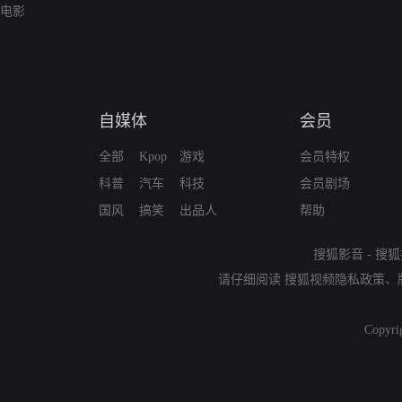
电影
自媒体
会员
全部
Kpop
游戏
会员特权
科普
汽车
科技
会员剧场
国风
搞笑
出品人
帮助
搜狐影音
-
搜狐
请仔细阅读
搜狐视频隐私政策
、
Copyri