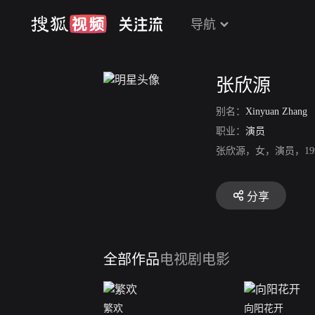
导航
张欣源
别名：
Xinyuan Zhang
职业：
演员
张欣源，女，演员，1
分享
全部作品
电视剧
电影
繁欢
向阳花开