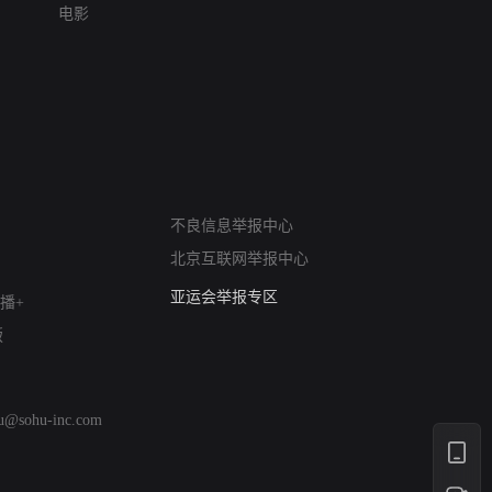
电影
网络暴力有害信息举报
不良信息举报中心
12318 文化市场举报
北京互联网举报中心
算法推荐专项举报
亚运会举报专区
播+
涉历史虚无举报
版
网络谣言信息专项
涉政举报入口
涉未成年人举报
hu@sohu-inc.com
清朗自媒体乱象举报
涉民族宗教有害信息举报