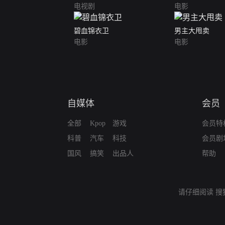
电视剧
电影
碧血锦衣卫
男主大甩卖
电影
电影
自媒体
会员
全部
Kpop
游戏
会员特
科普
汽车
科技
会员剧
国风
搞笑
出品人
帮助
请仔细阅读
搜