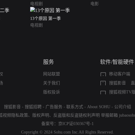
电视剧
电影
季
13个原因 第一季
电视剧
服务
软件/智能硬件
权
网站联盟
移动客户端
场
关于我们
搜狐影音
直
版权投诉
搜狐视频TV
搜狐影音
-
搜狐招聘
-
广告服务
-
联系方式
-
About SOHU
-
公司介绍
狐视频隐私政策
、
版权声明
、
反盗版和反盗链权利声明
举报邮箱
jubaoso
备案号：
京ICP证030367号-1
Copyright © 2024 Sohu.com Inc.All Rights Reserved.