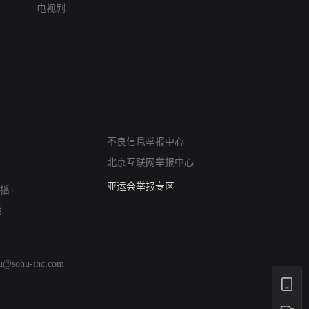
电视剧
网络暴力有害信息举报
不良信息举报中心
12318 文化市场举报
北京互联网举报中心
算法推荐专项举报
亚运会举报专区
播+
涉历史虚无举报
版
网络谣言信息专项
涉政举报入口
涉未成年人举报
hu@sohu-inc.com
清朗自媒体乱象举报
涉民族宗教有害信息举报