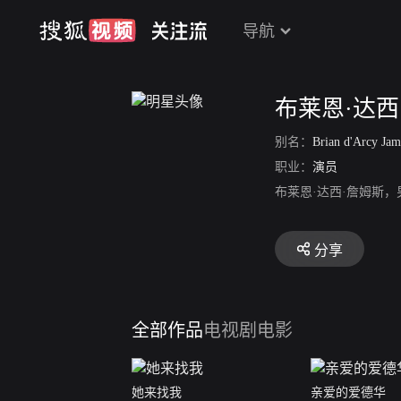
导航
布莱恩·达西
别名：
Brian d'Arcy Jam
职业：
演员
布莱恩·达西·詹姆斯，
分享
全部作品
电视剧
电影
她来找我
亲爱的爱德华