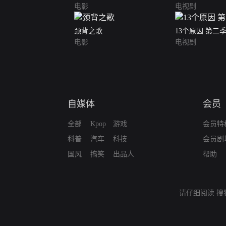
电影
电视剧
颈背之歌
13个原因 第二
电影
电视剧
自媒体
会员
全部
Kpop
游戏
会员特
科普
汽车
科技
会员剧
国风
搞笑
出品人
帮助
请仔细阅读
搜