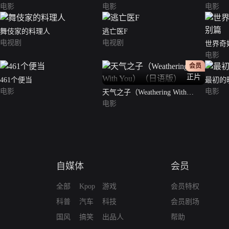
电影
电影
电影
舞伎家的料理人
逃亡医F
电视剧
电视剧
世界奇妙
电影
会员
正片
461个便当
最初的
电影
电影
天气之子（Weathering With
You）（日语版）
电影
自媒体
会员
全部
Kpop
游戏
会员特权
科普
汽车
科技
会员剧场
国风
搞笑
出品人
帮助