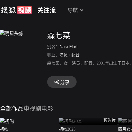
导航
森七菜
别名：
Nana Mori
职业：
演员
/
配音
森七菜，女，演员、配音，2001年出生于日
分享
全部作品
电视剧
电影
预告片
初吻
初吻2025
四月女