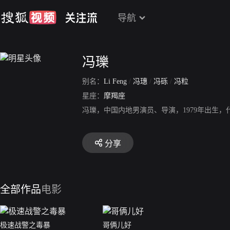
导航
冯瓅
别名：
Li Feng
/
冯璤
/
冯砾
/
冯粒
星座：
摩羯座
冯瓅，中国内地男演员、导演，1979年出生
分享
全部作品
电影
极速战警之毒暴
哥俩儿好