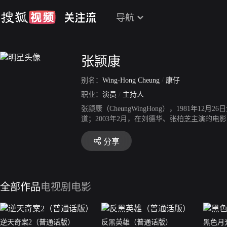
导航
张颕康
别名：
Wing-Hong Cheung
/
康仔
职业：
演员
/
主持人
张颕康（CheungWingHong），1981
道；2003年2月，在刘德华、张柏芝主演的电
荐加入无线电视。2012年，在穿越剧《回到三
饰演樊庚；出演电视剧《猫屎妈妈》，饰演范发。
分享
奖典礼2016飞跃进步男艺员奖。2017年，
传说》播出。2020年2月17日，参演的悬疑犯
日，主演的TVB台庆悬疑剧《换命真相》播出
全部作品
电视剧
电影
逆天奇案2（普通话版）
反黑英雄（普通话版）
黑色月