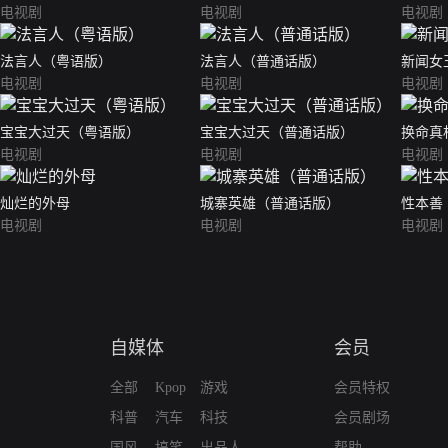
电视剧
电视剧
电视剧
法言人（粤语版）
法言人（普通话版）
新闻女
电视剧
电视剧
电视剧
宝宝大过天（粤语版）
宝宝大过天（普通话版）
换命真
电视剧
电视剧
电视剧
灿烂的外母
城寨英雄（普通话版）
性本善
电视剧
电视剧
电视剧
自媒体
会员
全部
Kpop
游戏
会员特权
科普
汽车
科技
会员剧场
国风
搞笑
出品人
帮助