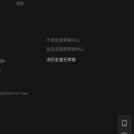
电影
网络暴力有害信息举报
12318 文化市场举报
不良信息举报中心
算法推荐专项举报
北京互联网举报中心
亚运会举报专区
涉历史虚无举报
播+
网络谣言信息专项
版
涉政举报入口
涉未成年人举报
清朗自媒体乱象举报
hu@sohu-inc.com
涉民族宗教有害信息举报
清朗·生活服务类内容举报
清朗春节网络环境整治
涉企举报专区
AI生成内容