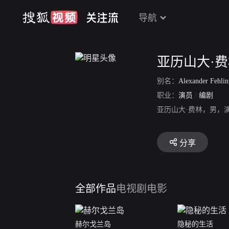
导航
亚历山大·
别名：
Alexander Fehlin
职业：
演员
/
编剧
亚历山大·费林，男，
分享
全部作品
电视剧
电影
赫尔戈兰岛
隐秘的生活