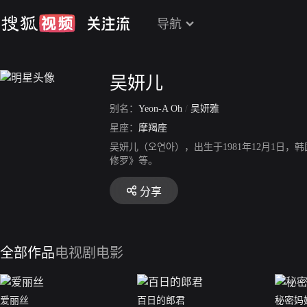
导航
吴妍儿
别名：
Yeon-A Oh
/
吴妍雅
星座：
摩羯座
吴妍儿（오연아），出生于1981年12月1日
修罗》等。
分享
全部作品
电视剧
电影
爱丽丝
百日的郎君
秘密妈