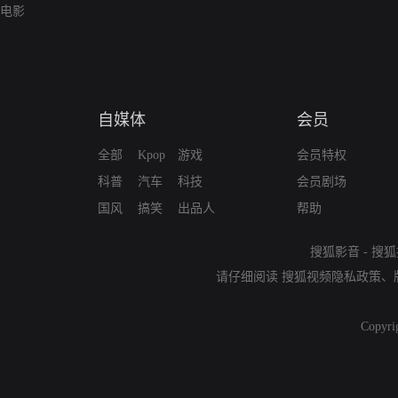
电影
自媒体
会员
全部
Kpop
游戏
会员特权
科普
汽车
科技
会员剧场
国风
搞笑
出品人
帮助
搜狐影音
-
搜狐
请仔细阅读
搜狐视频隐私政策
、
Copyri