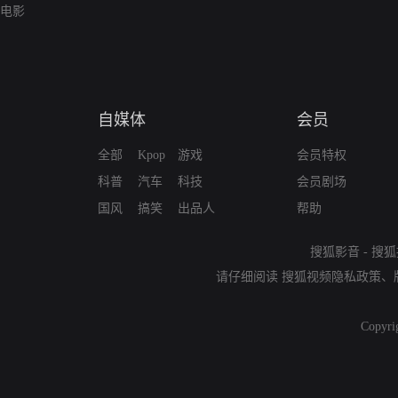
电影
自媒体
会员
全部
Kpop
游戏
会员特权
科普
汽车
科技
会员剧场
国风
搞笑
出品人
帮助
搜狐影音
-
搜狐
请仔细阅读
搜狐视频隐私政策
、
Copyri