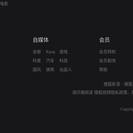
电影
自媒体
会员
全部
Kpop
游戏
会员特权
科普
汽车
科技
会员剧场
国风
搞笑
出品人
帮助
搜狐影音
-
搜狐
请仔细阅读
搜狐视频隐私政策
、
Copyri