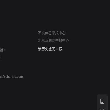
网络暴力有害信息举报
12318 文化市场举报
不良信息举报中心
算法推荐专项举报
北京互联网举报中心
亚运会举报专区
涉历史虚无举报
播+
网络谣言信息专项
版
涉政举报入口
涉未成年人举报
清朗自媒体乱象举报
hu@sohu-inc.com
涉民族宗教有害信息举报
清朗·生活服务类内容举报
清朗春节网络环境整治
涉企举报专区
AI生成内容