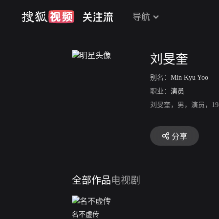
导航
刘旻奎
别名：
Min Kyu Yoo
职业：
演员
刘旻奎，男，演员，1
分享
全部作品
电视剧
名不虚传