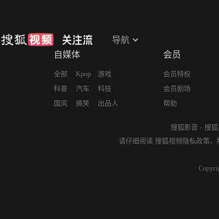
导航
自媒体
会员
全部
Kpop
游戏
会员特权
科普
汽车
科技
会员剧场
国风
搞笑
出品人
帮助
搜狐影音
-
搜狐
请仔细阅读
搜狐视频隐私政策
、
Copyri