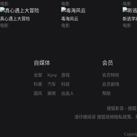
电影
电影
电影
真心遇上大冒险
毒海风云
新逃学
电影
电影
电影
自媒体
会员
全部
Kpop
游戏
会员特权
科普
汽车
科技
会员剧场
国风
搞笑
出品人
帮助
搜狐影音
-
搜狐
请仔细阅读
搜狐视频隐私政策
、
Copyri