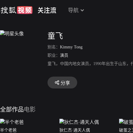
导航
童飞
别名：
Kimmy Tong
职业：
演员
童飞，中国内地女演员，1990年出生于山东
分享
全部作品
电影
半个老爸
狄仁杰·通天人偶
破茧之