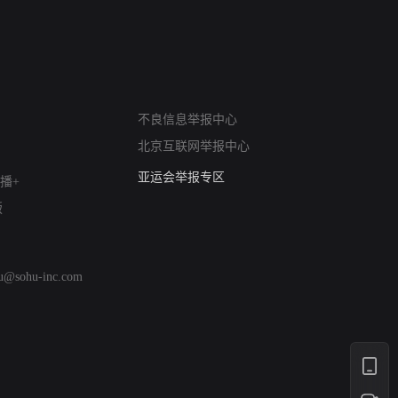
网络暴力有害信息举报
不良信息举报中心
12318 文化市场举报
北京互联网举报中心
算法推荐专项举报
亚运会举报专区
播+
涉历史虚无举报
版
网络谣言信息专项
涉政举报入口
涉未成年人举报
hu@sohu-inc.com
清朗自媒体乱象举报
涉民族宗教有害信息举报
清朗·生活服务类内容举报
清朗春节网络环境整治
涉企举报专区