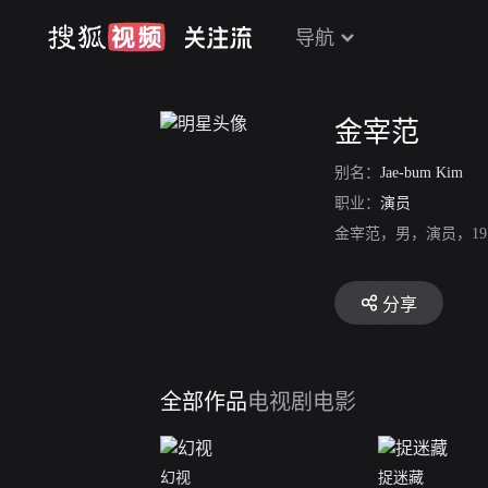
导航
金宰范
别名：
Jae-bum Kim
职业：
演员
金宰范，男，演员，1
分享
全部作品
电视剧
电影
幻视
捉迷藏