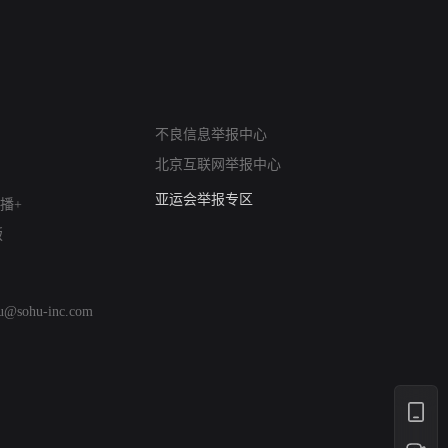
网络暴力有害信息举报
不良信息举报中心
12318 文化市场举报
北京互联网举报中心
算法推荐专项举报
亚运会举报专区
播+
涉历史虚无举报
版
网络谣言信息专项
涉政举报入口
涉未成年人举报
hu@sohu-inc.com
清朗自媒体乱象举报
涉民族宗教有害信息举报
清朗·生活服务类内容举报
清朗春节网络环境整治
涉企举报专区