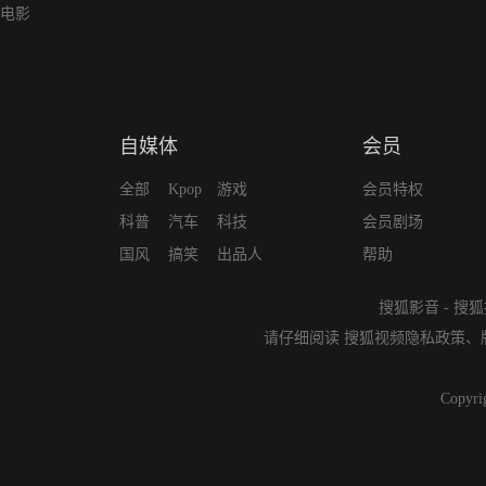
电影
自媒体
会员
全部
Kpop
游戏
会员特权
科普
汽车
科技
会员剧场
国风
搞笑
出品人
帮助
搜狐影音
-
搜狐
请仔细阅读
搜狐视频隐私政策
、
Copyri