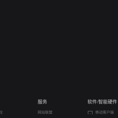
服务
软件/智能硬件
权
网站联盟
移动客户端