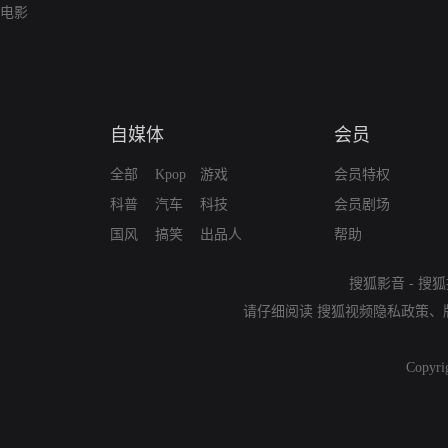
电影
自媒体
会员
全部
Kpop
游戏
会员特权
科普
汽车
科技
会员剧场
国风
搞笑
出品人
帮助
搜狐影音
-
搜狐
请仔细阅读
搜狐视频隐私政策
、
Copyri