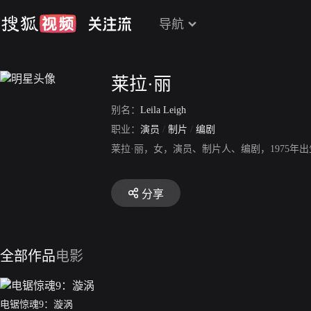
导航
莱拉·丽
别名：
Leila Leigh
职业：
演员
/
制片
/
编剧
莱拉·丽，女，演员、制片人、编剧，1975年
分享
全部作品
电影
电锯惊魂9：漩涡