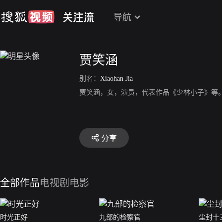
导航
贾笑涵
别名：
Xiaohan Jia
贾笑涵，女，演员，代表作品《少林小子》等
分享
全部作品
电视剧
电影
时光正好
九部的检察官
尘封十