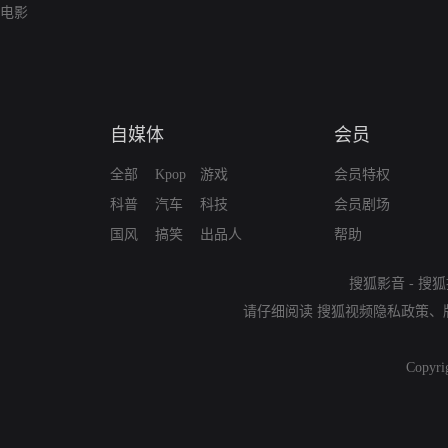
电影
自媒体
会员
全部
Kpop
游戏
会员特权
科普
汽车
科技
会员剧场
国风
搞笑
出品人
帮助
搜狐影音
-
搜狐
请仔细阅读
搜狐视频隐私政策
、
Copyri