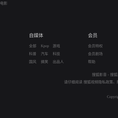
电影
自媒体
会员
全部
Kpop
游戏
会员特权
科普
汽车
科技
会员剧场
国风
搞笑
出品人
帮助
搜狐影音
-
搜狐
请仔细阅读
搜狐视频隐私政策
、
Copyri