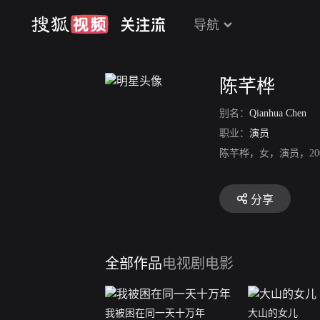
导航
陈芊桦
别名：
Qianhua Chen
职业：
演员
陈芊桦，女，演员，2
分享
全部作品
电视剧
电影
我被困在同一天十万年
大山的女儿