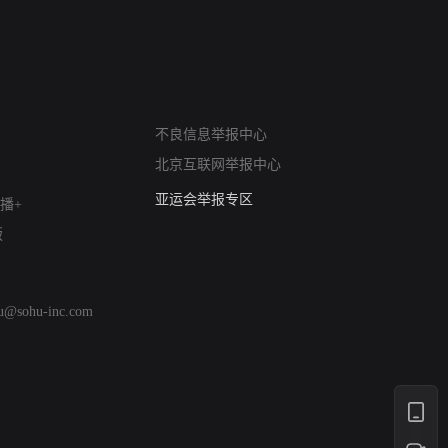
网络暴力有害信息举报
不良信息举报中心
12318 文化市场举报
北京互联网举报中心
算法推荐专项举报
亚运会举报专区
播+
涉历史虚无举报
版
网络谣言信息专项
涉政举报入口
涉未成年人举报
hu@sohu-inc.com
清朗自媒体乱象举报
涉民族宗教有害信息举报
清朗·生活服务类内容举报
清朗春节网络环境整治
涉企举报专区