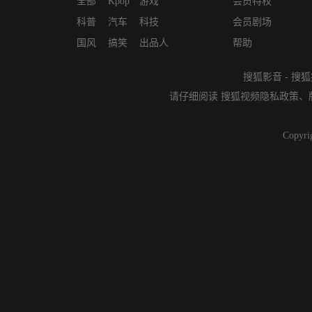
全部
Kpop
游戏
会员特权
科普
汽车
科技
会员剧场
国风
搞笑
出品人
帮助
搜狐影音
-
搜狐
请仔细阅读
搜狐视频隐私政策
、
Copyri