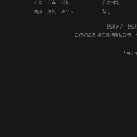
科普
汽车
科技
会员剧场
国风
搞笑
出品人
帮助
搜狐影音
-
搜狐
请仔细阅读
搜狐视频隐私政策
、
Copyri