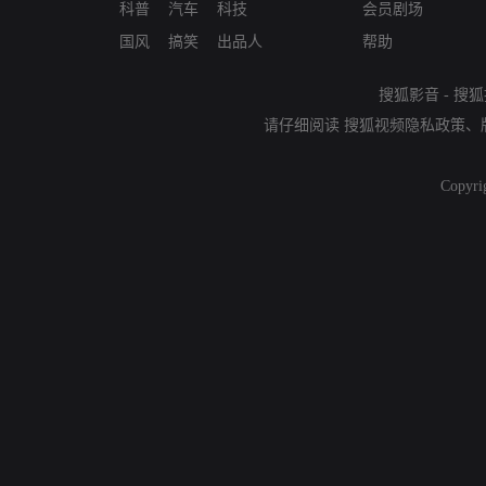
科普
汽车
科技
会员剧场
国风
搞笑
出品人
帮助
搜狐影音
-
搜狐
请仔细阅读
搜狐视频隐私政策
、
Copyri