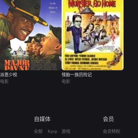
派恩少校
怪胎一族历险记
电影
电影
自媒体
会员
全部
Kpop
游戏
会员特权